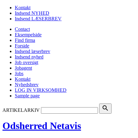
Kontakt
Indsend NYHED
Indsend LÆSERBREV
Contact
Eksempelside
Find firma
Forside
Indsend læserbrev
Indsend nyhed
Job oversigt
Jobagent
Jobs
Kontakt
Nyhedsbrev
LOG IN VIRKSOMHED
Sample page
search
ARTIKELARKIV
Odsherred Netavis