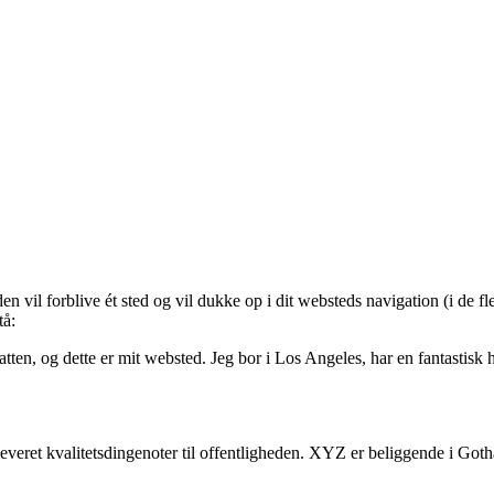
en vil forblive ét sted og vil dukke op i dit websteds navigation (i de f
tå:
ten, og dette er mit websted. Jeg bor i Los Angeles, har en fantastisk 
veret kvalitetsdingenoter til offentligheden. XYZ er beliggende i Got