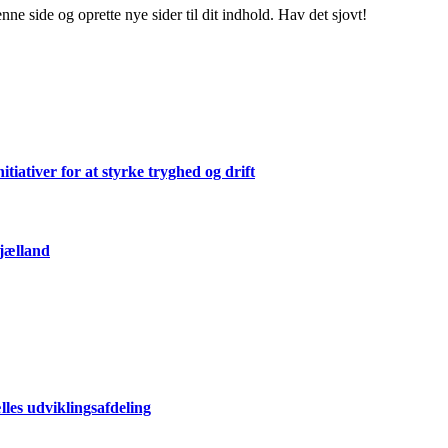
enne side og oprette nye sider til dit indhold. Hav det sjovt!
ativer for at styrke tryghed og drift
Sjælland
les udviklingsafdeling