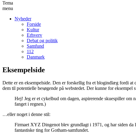
Tema
menu
Nyheder
Forside
Kultur
Erhverv
Debat og politik
Samfund
112
Danmark
Eksempelside
Dette er en eksempelside. Den er forskellig fra et blogindlæg fordi at d
dem til potentielle besøgende på webstedet. Der kunne for eksempel s
Hej! Jeg er et cykelbud om dagen, aspirerende skuespiller om nat
fanget i regnen.)
…eller noget i denne stil:
Firmaet XYZ Dingenot blev grundlagt i 1971, og har siden da le
fantastiske ting for Gotham-samfundet.