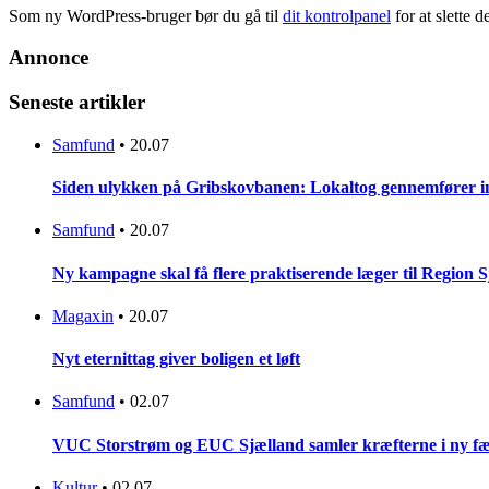
Som ny WordPress-bruger bør du gå til
dit kontrolpanel
for at slette d
Annonce
Seneste artikler
Samfund
•
20.07
Siden ulykken på Gribskovbanen: Lokaltog gennemfører initi
Samfund
•
20.07
Ny kampagne skal få flere praktiserende læger til Region 
Magaxin
•
20.07
Nyt eternittag giver boligen et løft
Samfund
•
02.07
VUC Storstrøm og EUC Sjælland samler kræfterne i ny fæl
Kultur
•
02.07