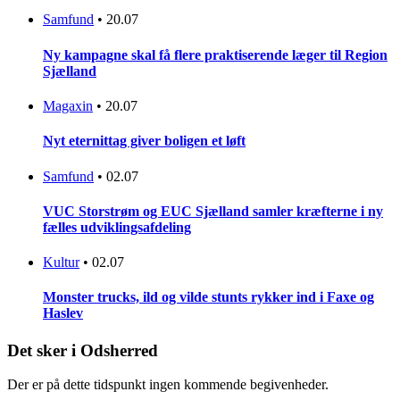
Samfund
•
20.07
Ny kampagne skal få flere praktiserende læger til Region
Sjælland
Magaxin
•
20.07
Nyt eternittag giver boligen et løft
Samfund
•
02.07
VUC Storstrøm og EUC Sjælland samler kræfterne i ny
fælles udviklingsafdeling
Kultur
•
02.07
Monster trucks, ild og vilde stunts rykker ind i Faxe og
Haslev
Det sker i Odsherred
Der er på dette tidspunkt ingen kommende begivenheder.