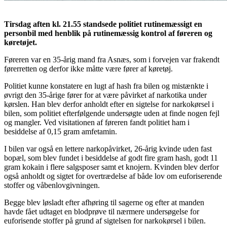
Tirsdag aften kl. 21.55 standsede politiet rutinemæssigt en
personbil med henblik på rutinemæssig kontrol af føreren og
køretøjet.
Føreren var en 35-årig mand fra Asnæs, som i forvejen var frakendt
førerretten og derfor ikke måtte være fører af køretøj.
Politiet kunne konstatere en lugt af hash fra bilen og mistænkte i
øvrigt den 35-årige fører for at være påvirket af narkotika under
kørslen. Han blev derfor anholdt efter en sigtelse for narkokørsel i
bilen, som politiet efterfølgende undersøgte uden at finde nogen fejl
og mangler. Ved visitationen af føreren fandt politiet ham i
besiddelse af 0,15 gram amfetamin.
I bilen var også en lettere narkopåvirket, 26-årig kvinde uden fast
bopæl, som blev fundet i besiddelse af godt fire gram hash, godt 11
gram kokain i flere salgsposer samt et knojern. Kvinden blev derfor
også anholdt og sigtet for overtrædelse af både lov om euforiserende
stoffer og våbenlovgivningen.
Begge blev løsladt efter afhøring til sagerne og efter at manden
havde fået udtaget en blodprøve til nærmere undersøgelse for
euforisende stoffer på grund af sigtelsen for narkokørsel i bilen.