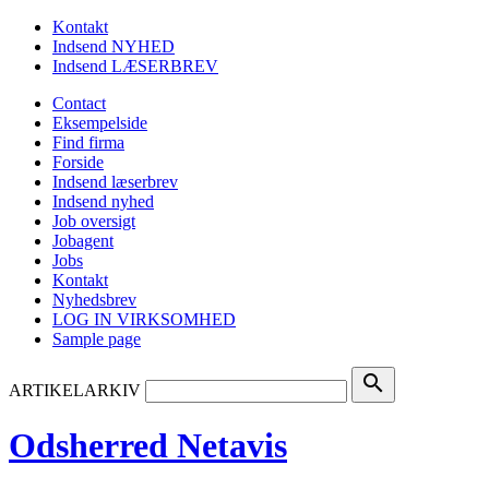
Kontakt
Indsend NYHED
Indsend LÆSERBREV
Contact
Eksempelside
Find firma
Forside
Indsend læserbrev
Indsend nyhed
Job oversigt
Jobagent
Jobs
Kontakt
Nyhedsbrev
LOG IN VIRKSOMHED
Sample page
search
ARTIKELARKIV
Odsherred Netavis