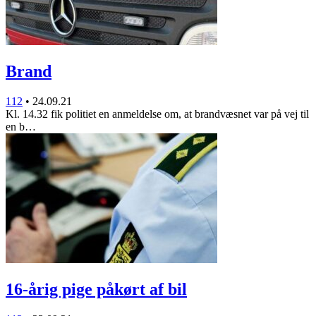
Brand
112
•
24.09.21
Kl. 14.32 fik politiet en anmeldelse om, at brandvæsnet var på vej til
en b…
16-årig pige påkørt af bil