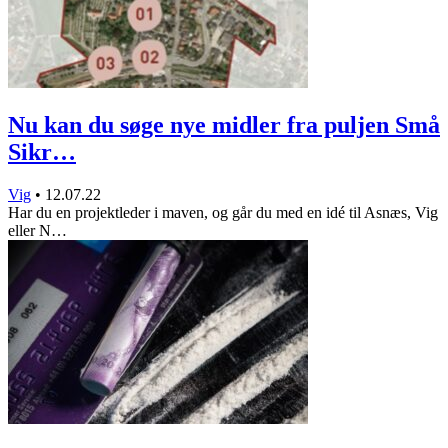
Nu kan du søge nye midler fra puljen Små
Sikr…
Vig
•
12.07.22
Har du en projektleder i maven, og går du med en idé til Asnæs, Vig
eller N…