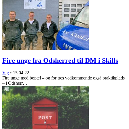
Fire unge fra Odsherred til DM i Skills
Vig
•
15.04.22
Fire unge med bopæl – og for tres vedkommende også praktikplads
– i Odsherr…