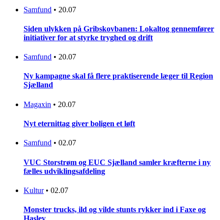
Samfund
•
20.07
Siden ulykken på Gribskovbanen: Lokaltog gennemfører
initiativer for at styrke tryghed og drift
Samfund
•
20.07
Ny kampagne skal få flere praktiserende læger til Region
Sjælland
Magaxin
•
20.07
Nyt eternittag giver boligen et løft
Samfund
•
02.07
VUC Storstrøm og EUC Sjælland samler kræfterne i ny
fælles udviklingsafdeling
Kultur
•
02.07
Monster trucks, ild og vilde stunts rykker ind i Faxe og
Haslev