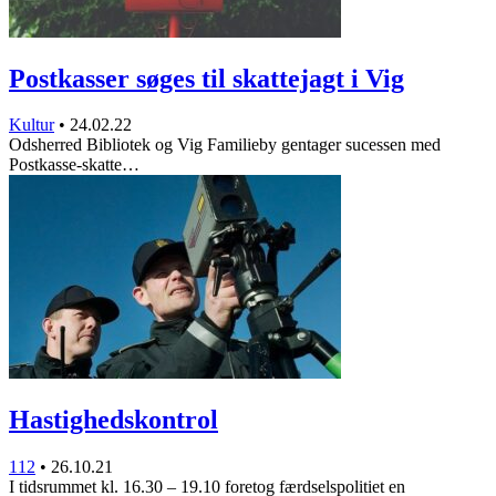
Postkasser søges til skattejagt i Vig
Kultur
•
24.02.22
Odsherred Bibliotek og Vig Familieby gentager sucessen med
Postkasse-skatte…
Hastighedskontrol
112
•
26.10.21
I tidsrummet kl. 16.30 – 19.10 foretog færdselspolitiet en