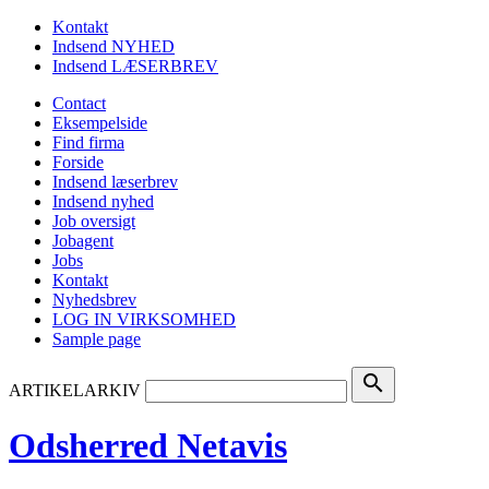
Kontakt
Indsend NYHED
Indsend LÆSERBREV
Contact
Eksempelside
Find firma
Forside
Indsend læserbrev
Indsend nyhed
Job oversigt
Jobagent
Jobs
Kontakt
Nyhedsbrev
LOG IN VIRKSOMHED
Sample page
search
ARTIKELARKIV
Odsherred Netavis