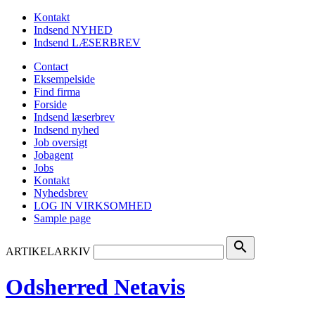
Kontakt
Indsend NYHED
Indsend LÆSERBREV
Contact
Eksempelside
Find firma
Forside
Indsend læserbrev
Indsend nyhed
Job oversigt
Jobagent
Jobs
Kontakt
Nyhedsbrev
LOG IN VIRKSOMHED
Sample page
search
ARTIKELARKIV
Odsherred Netavis