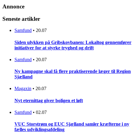
Annonce
Seneste artikler
Samfund
•
20.07
Siden ulykken på Gribskovbanen: Lokaltog gennemfører
initiativer for at styrke tryghed og drift
Samfund
•
20.07
Ny kampagne skal få flere praktiserende læger til Region
Sjælland
Magaxin
•
20.07
Nyt eternittag giver boligen et løft
Samfund
•
02.07
VUC Storstrøm og EUC Sjælland samler kræfterne i ny
fælles udviklingsafdeling