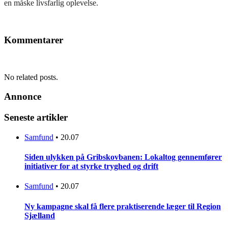
en måske livsfarlig oplevelse.
Kommentarer
No related posts.
Annonce
Seneste artikler
Samfund
•
20.07
Siden ulykken på Gribskovbanen: Lokaltog gennemfører
initiativer for at styrke tryghed og drift
Samfund
•
20.07
Ny kampagne skal få flere praktiserende læger til Region
Sjælland