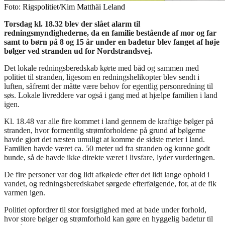
Foto: Rigspolitiet/Kim Matthäi Leland
Torsdag kl. 18.32 blev der slået alarm til
redningsmyndighederne, da en familie bestående af mor og far
samt to børn på 8 og 15 år under en badetur blev fanget af høje
bølger ved stranden ud for Nordstrandsvej.
Det lokale redningsberedskab kørte med båd og sammen med
politiet til stranden, ligesom en redningshelikopter blev sendt i
luften, såfremt der måtte være behov for egentlig personredning til
søs. Lokale livreddere var også i gang med at hjælpe familien i land
igen.
Kl. 18.48 var alle fire kommet i land gennem de kraftige bølger på
stranden, hvor formentlig strømforholdene på grund af bølgerne
havde gjort det næsten umuligt at komme de sidste meter i land.
Familien havde været ca. 50 meter ud fra stranden og kunne godt
bunde, så de havde ikke direkte været i livsfare, lyder vurderingen.
De fire personer var dog lidt afkølede efter det lidt lange ophold i
vandet, og redningsberedskabet sørgede efterfølgende, for, at de fik
varmen igen.
Politiet opfordrer til stor forsigtighed med at bade under forhold,
hvor store bølger og strømforhold kan gøre en hyggelig badetur til