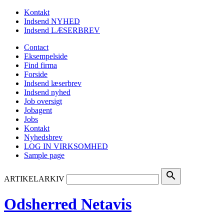
Kontakt
Indsend NYHED
Indsend LÆSERBREV
Contact
Eksempelside
Find firma
Forside
Indsend læserbrev
Indsend nyhed
Job oversigt
Jobagent
Jobs
Kontakt
Nyhedsbrev
LOG IN VIRKSOMHED
Sample page
search
ARTIKELARKIV
Odsherred Netavis