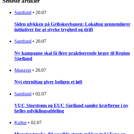
Seneste artikler
Samfund
•
20.07
Siden ulykken på Gribskovbanen: Lokaltog gennemfører
initiativer for at styrke tryghed og drift
Samfund
•
20.07
Ny kampagne skal få flere praktiserende læger til Region
Sjælland
Magaxin
•
20.07
Nyt eternittag giver boligen et løft
Samfund
•
02.07
VUC Storstrøm og EUC Sjælland samler kræfterne i ny
fælles udviklingsafdeling
Kultur
•
02.07