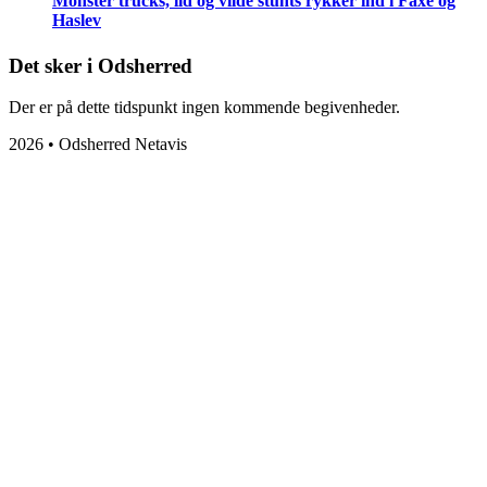
Monster trucks, ild og vilde stunts rykker ind i Faxe og
Haslev
Det sker i Odsherred
Der er på dette tidspunkt ingen kommende begivenheder.
2026 • Odsherred Netavis