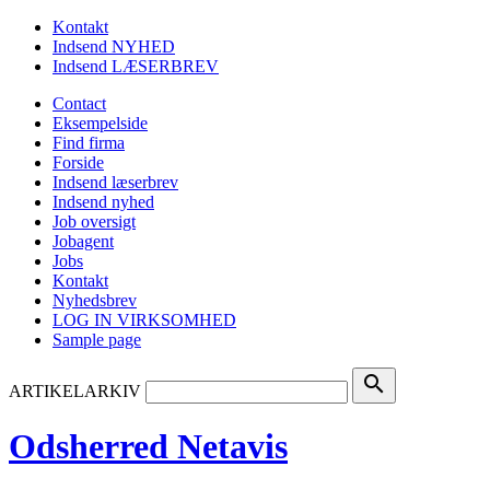
Kontakt
Indsend NYHED
Indsend LÆSERBREV
Contact
Eksempelside
Find firma
Forside
Indsend læserbrev
Indsend nyhed
Job oversigt
Jobagent
Jobs
Kontakt
Nyhedsbrev
LOG IN VIRKSOMHED
Sample page
search
ARTIKELARKIV
Odsherred Netavis