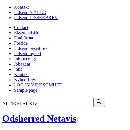
Kontakt
Indsend NYHED
Indsend LÆSERBREV
Contact
Eksempelside
Find firma
Forside
Indsend læserbrev
Indsend nyhed
Job oversigt
Jobagent
Jobs
Kontakt
Nyhedsbrev
LOG IN VIRKSOMHED
Sample page
search
ARTIKELARKIV
Odsherred Netavis