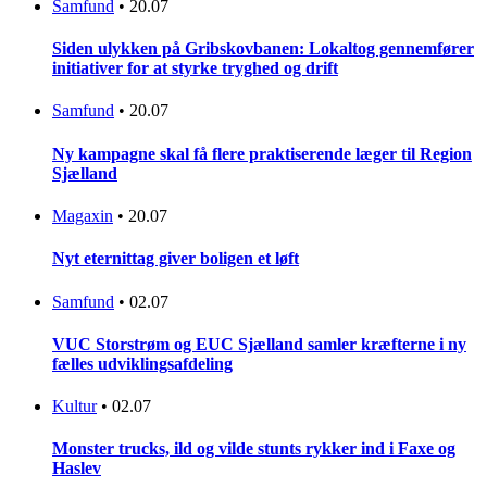
Samfund
•
20.07
Siden ulykken på Gribskovbanen: Lokaltog gennemfører
initiativer for at styrke tryghed og drift
Samfund
•
20.07
Ny kampagne skal få flere praktiserende læger til Region
Sjælland
Magaxin
•
20.07
Nyt eternittag giver boligen et løft
Samfund
•
02.07
VUC Storstrøm og EUC Sjælland samler kræfterne i ny
fælles udviklingsafdeling
Kultur
•
02.07
Monster trucks, ild og vilde stunts rykker ind i Faxe og
Haslev