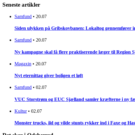
Seneste artikler
Samfund
•
20.07
Siden ulykken på Gribskovbanen: Lokaltog gennemfører initi
Samfund
•
20.07
Ny kampagne skal få flere praktiserende læger til Region 
Magaxin
•
20.07
Nyt eternittag giver boligen et løft
Samfund
•
02.07
VUC Storstrøm og EUC Sjælland samler kræfterne i ny fæl
Kultur
•
02.07
Monster trucks, ild og vilde stunts rykker ind i Faxe og Has