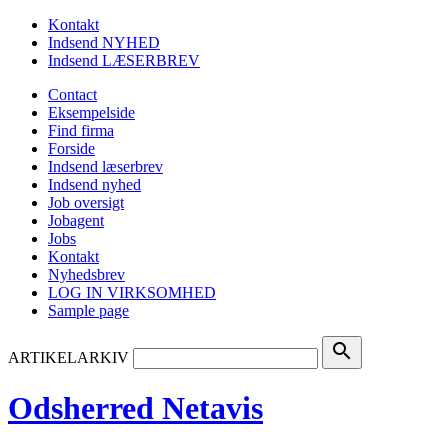
Kontakt
Indsend NYHED
Indsend LÆSERBREV
Contact
Eksempelside
Find firma
Forside
Indsend læserbrev
Indsend nyhed
Job oversigt
Jobagent
Jobs
Kontakt
Nyhedsbrev
LOG IN VIRKSOMHED
Sample page
search
ARTIKELARKIV
Odsherred Netavis