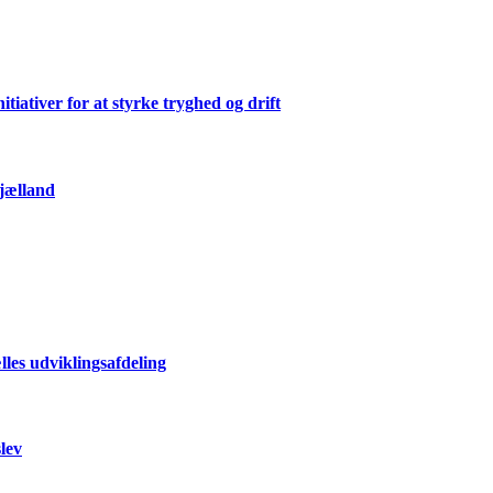
ativer for at styrke tryghed og drift
Sjælland
les udviklingsafdeling
lev