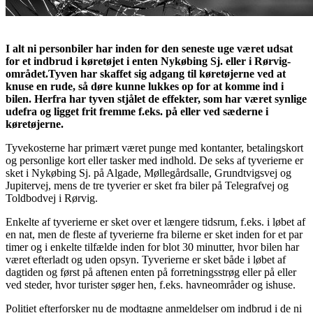
I alt ni personbiler har inden for den seneste uge været udsat
for et indbrud i køretøjet i enten Nykøbing Sj. eller i Rørvig-
området.Tyven har skaffet sig adgang til køretøjerne ved at
knuse en rude, så døre kunne lukkes op for at komme ind i
bilen. Herfra har tyven stjålet de effekter, som har været synlige
udefra og ligget frit fremme f.eks. på eller ved sæderne i
køretøjerne.
Tyvekosterne har primært været punge med kontanter, betalingskort
og personlige kort eller tasker med indhold. De seks af tyverierne er
sket i Nykøbing Sj. på Algade, Møllegårdsalle, Grundtvigsvej og
Jupitervej, mens de tre tyverier er sket fra biler på Telegrafvej og
Toldbodvej i Rørvig.
Enkelte af tyverierne er sket over et længere tidsrum, f.eks. i løbet af
en nat, men de fleste af tyverierne fra bilerne er sket inden for et par
timer og i enkelte tilfælde inden for blot 30 minutter, hvor bilen har
været efterladt og uden opsyn. Tyverierne er sket både i løbet af
dagtiden og først på aftenen enten på forretningsstrøg eller på eller
ved steder, hvor turister søger hen, f.eks. havneområder og ishuse.
Politiet efterforsker nu de modtagne anmeldelser om indbrud i de ni