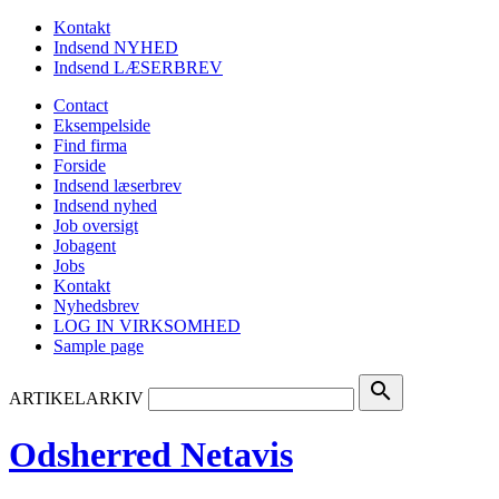
Kontakt
Indsend NYHED
Indsend LÆSERBREV
Contact
Eksempelside
Find firma
Forside
Indsend læserbrev
Indsend nyhed
Job oversigt
Jobagent
Jobs
Kontakt
Nyhedsbrev
LOG IN VIRKSOMHED
Sample page
search
ARTIKELARKIV
Odsherred Netavis