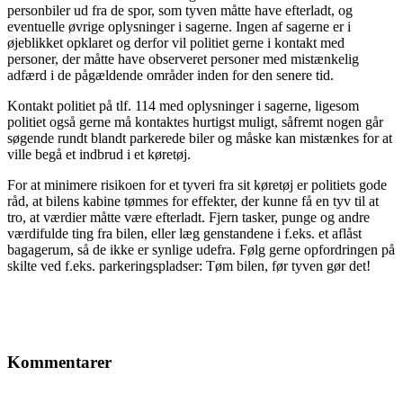
personbiler ud fra de spor, som tyven måtte have efterladt, og
eventuelle øvrige oplysninger i sagerne. Ingen af sagerne er i
øjeblikket opklaret og derfor vil politiet gerne i kontakt med
personer, der måtte have observeret personer med mistænkelig
adfærd i de pågældende områder inden for den senere tid.
Kontakt politiet på tlf. 114 med oplysninger i sagerne, ligesom
politiet også gerne må kontaktes hurtigst muligt, såfremt nogen går
søgende rundt blandt parkerede biler og måske kan mistænkes for at
ville begå et indbrud i et køretøj.
For at minimere risikoen for et tyveri fra sit køretøj er politiets gode
råd, at bilens kabine tømmes for effekter, der kunne få en tyv til at
tro, at værdier måtte være efterladt. Fjern tasker, punge og andre
værdifulde ting fra bilen, eller læg genstandene i f.eks. et aflåst
bagagerum, så de ikke er synlige udefra. Følg gerne opfordringen på
skilte ved f.eks. parkeringspladser: Tøm bilen, før tyven gør det!
Kommentarer