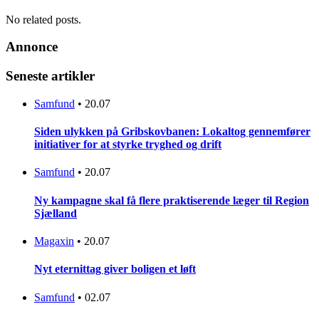
No related posts.
Annonce
Seneste artikler
Samfund
•
20.07
Siden ulykken på Gribskovbanen: Lokaltog gennemfører
initiativer for at styrke tryghed og drift
Samfund
•
20.07
Ny kampagne skal få flere praktiserende læger til Region
Sjælland
Magaxin
•
20.07
Nyt eternittag giver boligen et løft
Samfund
•
02.07