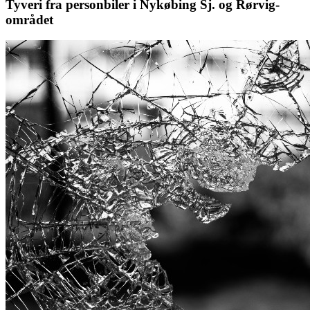
Tyveri fra personbiler i Nykøbing Sj. og Rørvig-
området