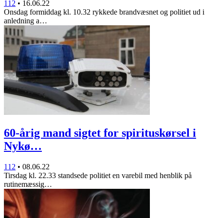
112
•
16.06.22
Onsdag formiddag kl. 10.32 rykkede brandvæsnet og politiet ud i
anledning a…
60-årig mand sigtet for spirituskørsel i
Nykø…
112
•
08.06.22
Tirsdag kl. 22.33 standsede politiet en varebil med henblik på
rutinemæssig…