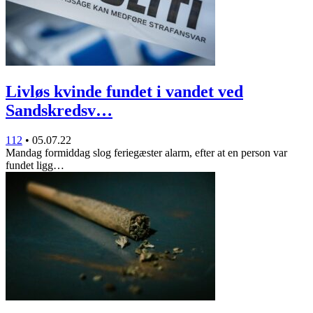
Livløs kvinde fundet i vandet ved
Sandskredsv…
112
•
05.07.22
Mandag formiddag slog feriegæster alarm, efter at en person var
fundet ligg…