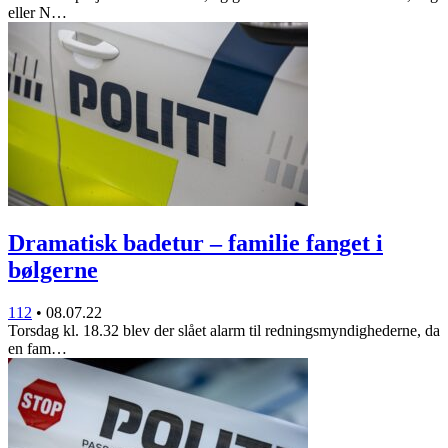
eller N…
Dramatisk badetur – familie fanget i
bølgerne
112
•
08.07.22
Torsdag kl. 18.32 blev der slået alarm til redningsmyndighederne, da
en fam…