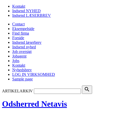
Kontakt
Indsend NYHED
Indsend LÆSERBREV
Contact
Eksempelside
Find firma
Forside
Indsend læserbrev
Indsend nyhed
Job oversigt
Jobagent
Jobs
Kontakt
Nyhedsbrev
LOG IN VIRKSOMHED
Sample page
search
ARTIKELARKIV
Odsherred Netavis