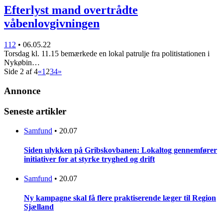
Efterlyst mand overtrådte
våbenlovgivningen
112
•
06.05.22
Torsdag kl. 11.15 bemærkede en lokal patrulje fra politistationen i
Nykøbin…
Side 2 af 4
«
1
2
3
4
»
Annonce
Seneste artikler
Samfund
•
20.07
Siden ulykken på Gribskovbanen: Lokaltog gennemfører
initiativer for at styrke tryghed og drift
Samfund
•
20.07
Ny kampagne skal få flere praktiserende læger til Region
Sjælland