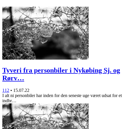
Tyveri fra personbiler i Nykøbing Sj. og
Rørv…
112
•
15.07.22
I alt ni personbiler har inden for den seneste uge været udsat for et
indbr…