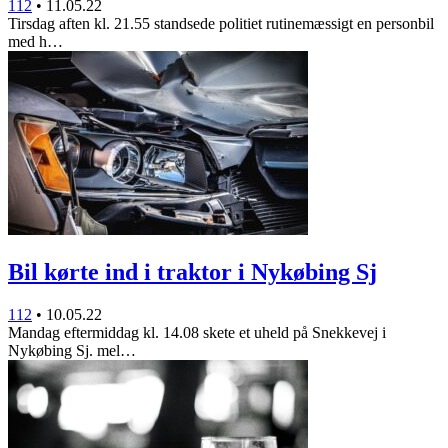
112
•
11.05.22
Tirsdag aften kl. 21.55 standsede politiet rutinemæssigt en personbil
med h…
Bil kørte ind i traktor i Nykøbing Sj
112
•
10.05.22
Mandag eftermiddag kl. 14.08 skete et uheld på Snekkevej i
Nykøbing Sj. mel…